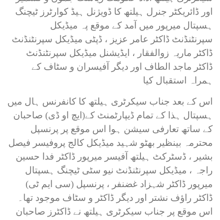
اور ڈائریکٹر جنرل ہیلتھ کا ڈویژنل ہیڈ کوارٹرز ٹیچنگ
ہسپتال میرپور میں آمد کے موقع پہ میڈیکل
سپرنٹنڈنٹ ڈاکٹر عامر عزیز ، ڈپٹی میڈیکل سپرنٹنڈنٹ
ڈاکٹر ماریہ زوالفقار ، ایڈیشنل میڈیکل سپرنٹنڈنٹ
ڈاکٹر ماجد الطاف اور دیگر آفیسران و سٹاف کے
ہمراہ استقبال کیا
اس کے بعد جناب سیکرٹری ہیلتھ کا کانفرنس ہال میں
ہسپتال ہذا کے تمام ڈیپارٹمنٹ کے(ایچ او ڈی) صاحبان
کے ساتھ تعارفی سیشن ہوا اس موقع پر پرنسپل
محترمہ بینظیر بھٹو شہید میڈیکل کالج پروفیسر فیصل
بشیر ، ڈسٹرکٹ ہیلتھ آفیسر میرپور ڈاکٹر فدا حسین
راجہ ، میڈیکل سپرنٹنڈنٹ نیو سٹی ٹیچنگ ہسپتال
میرپور ڈاکٹر شہزاد غضنفر ، پرنسپل (سی ایم ٹی)
ڈاکٹر راؤف نشتر اور دیگر ڈاکٹر و سٹاف موجود تھا۔
اس موقع پر جناب سیکرٹری ہیلتھ نے ڈاکٹرز صاحبان