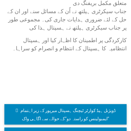
متعلق مکمل بریفنگ دی
جناب سیکرٹری ہیلتھ نے اُن کے مسائل سنے اور ان کے
حل کے لئے ضروری ہدایات جاری کی۔ مجموعی طور
پر جناب سیکرٹری ہیلتھ نے ہسپتال ہذا کی
کارکردگی پر اطمینان کا اظہار کیا اور ہسپتال
انتظامیہ کا ہسپتال کے انتظام و انصرام کو سراہا۔
ڈویژنل ہیڈ کوارٹر ٹیچنگ ہسپتال میرپور کے زیر اہتمام
”ایمبولینس کو راستہ دو“کے حوالے سے اگاہی واک