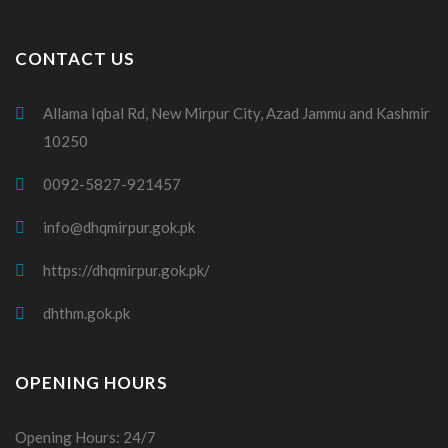
CONTACT US
Allama Iqbal Rd, New Mirpur City, Azad Jammu and Kashmir
10250
0092-5827-921457
info@dhqmirpur.gok.pk
https://dhqmirpur.gok.pk/
dhthm.gok.pk
OPENING HOURS
Opening Hours: 24/7