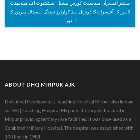
سینئر آفیسران مینجمنٹ کورس نیشنل انسٹیٹیوٹ آف مینجمنٹ
لاہور کے آفیسران کا ڈویژنل ہیڈ کوارٹرز ٹیچنگ ہسپتال میرپور کا
دورہ
ABOUT DHQ MIRPUR AJK
Divisional Headquarters Teaching Hospital Mirpur also known
as DHQ Teaching Hospital Mirpur is the largest hospital in
Mirpur providing tertiary care facilities. It was once used as a
Combined Military Hospital. The hospital was established with
100 beds in 1981.