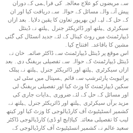
سے مریضوں کو علاج معالجہ کی فراہمی کے دوران
پیش آنے والے مسائل کے حوالہ سے دریافت کیا اور ان
کے حل کے لیے اپن بھرپور تعاون کا یقین دلایا۔ بعد ازاں
سیکرٹری ہیلتھ اور ڈائریکٹر جنرل ہیلتھ نے ڈینٹل
ڈیپارٹمنٹ میں روٹ کینال کے لئے جدید انسٹال کی گئی
مشین کا باقاعدہ افتتاح کیا۔
اس موقع پر ڈینٹل ڈیپارٹمنٹ سے ڈاکٹر صائمہ خان نے
ڈینٹل ڈیپارٹمنٹ کے حوالہ سے تفصیلی بریفنگ دی۔ بعد
ازاں سیکرٹری ہیلتھ اور ڈائریکٹر جنرل ہیلتھ نے پبلک
پرائیویٹ پارٹنرشپ سے قائم ہسپتال میں سٹی ٹی
سکین ڈیپارٹمنٹ کا وزٹ کیا اور تفصیلی بریفنگ لی
اور مسائل کے حل کے لئے ضروری ہدایات جاری کی
مزید برآں سیکرٹری ہیلتھ اور ڈائریکٹر جنرل ہیلتھ نے
کشمیر انسٹیٹیوٹ آف کارڈیالوجی کا وزٹ کیا اور کیتھ
لیب کا تفصیلی معائنہ کیا(ایچ او ڈی) کارڈیالوجی ڈاکٹر
سعید عالم نے کشمیر انسٹیٹیوٹ آف کارڈیالوجی کے