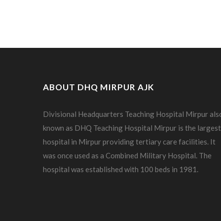
ABOUT DHQ MIRPUR AJK
Divisional Headquarters Teaching Hospital Mirpur als
known as DHQ Teaching Hospital Mirpur is the largest
hospital in Mirpur providing tertiary care facilities. It
was once used as a Combined Military Hospital. The
hospital was established with 100 beds in 1981.