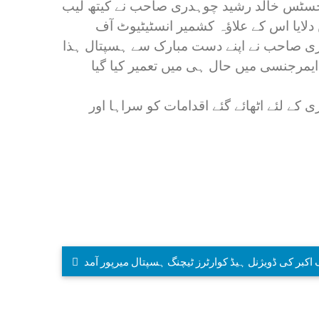
ی جسٹس خالد رشید چوہدری صاحب نے کیتھ لیب
 دلایا اس کے علاؤہ کشمیر انسٹیٹیوٹ آف
دری صاحب نے اپنے دست مبارک سے ہسپتال ہذا
مرجنسی میں حال ہی میں تعمیر کیا گیا
 لئے اٹھائے گئے اقدامات کو سراہا اور
ر کی ڈویژنل ہیڈ کوارٹرز ٹیچنگ ہسپتال میرپور آمد