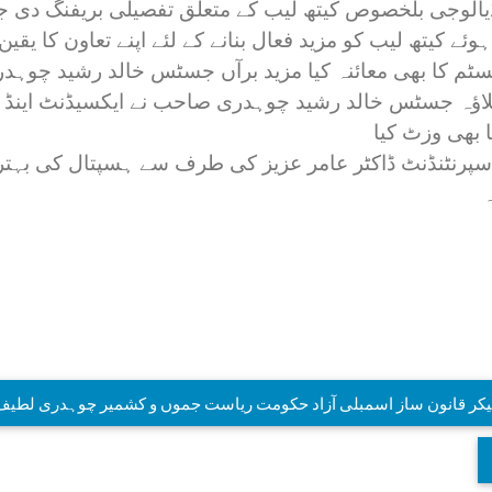
رڈیالوجی بلخصوص کیتھ لیب کے متعلق تفصیلی بریفنگ د
کیتھ لیب کو مزید فعال بنانے کے لئے اپنے تعاون کا یقین
سسٹم کا بھی معائنہ کیا مزید برآں جسٹس خالد رشید چوہ
لاؤہ جسٹس خالد رشید چوہدری صاحب نے ایکسیڈنٹ اینڈ ای
ا بھی وزٹ کیا
ٹنڈنٹ ڈاکٹر عامر عزیز کی طرف سے ہسپتال کی بہتری کے
کر قانون ساز اسمبلی آزاد حکومت ریاست جموں و کشمیر چوہدری لطیف اکب