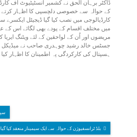
ڈاکٹر برہان الحق نے کشمیر انسٹیٹیوٹ آف کا
کے حوالہ سے خصوصی دلچسپی کا اظہار کرتے ہوئے 
کارڈیالوجی میں نصب کیا گیا ڈیجیٹل ایکسرے 
میں مختلف اقسام کے پودے بھی لگائے اس کے ع
مریضوں اور اُن کے لواحقین کے لئے ویٹنگ ایریا ک
جسٹس خالد رشید چوہدری صاحب نے میڈیکل سپرن
ہسپتال کی کارکردگی پہ اطمینان کا اظہار کیا۔
سپی
بلڈ ٹرانسفیوژن کے حوالہ سے ایک سیمینار منعقد کیا گیا