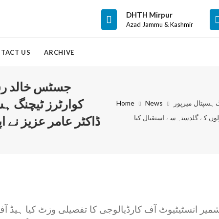
DHTH Mirpur
Azad Jammu & Kashmir
TACT US
ARCHIVE
جسٹس خالد رش
کوارٹرز ٹیچنگ ہس
ہسپتال میرپور
News
Home
لوں کے گلدستہ سے استقبال کیا
ڈاکٹر عامر عزیز نے ا
انسٹیٹیوٹ آف کارڈیالوجی کا تفصیلی وزٹ کیا ہیڈ آف کا