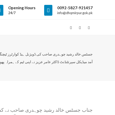
Opening Hours
0092-5827-921457
24/7
info@dhqmirpur.gok.pk
جسٹس خالد رشید چوہدری صاحب کی ڈویژنل ہیڈ کوارٹرز ٹیچنگ 
آمد میڈیکل سپرنٹنڈنٹ ڈاکٹر عامر عزیز نے اپنی ٹیم کے ہمراہ پھو
جناب جسٹس خالد رشید چوہدری صاحب نے کشمیر 