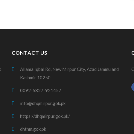
CONTACT US
o
Allama Iqbal Rd, New Mirpur City, Azad Jammu and
O
Kashmir 10250
0092-5827-921457
info@dhqmirpur.gok.pk
https://dhqmirpur.gok.pk/
dhthm.gok.pk