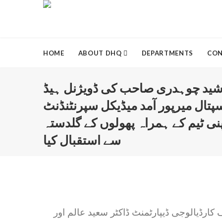
HOME
ABOUT DHQ
DEPARTMENTS
CON
ید چوہدری صاحب کی ڈویژنل ہیڈ
پتال میرپور آمد میڈیکل سپرنٹنڈنٹ
پنی ٹیم کے ہمراہ پھولوں کے گلدستہ
سے استقبال کیا
رڈیالوجی ڈیپارٹمنٹ ڈاکٹر سعید عالم اور