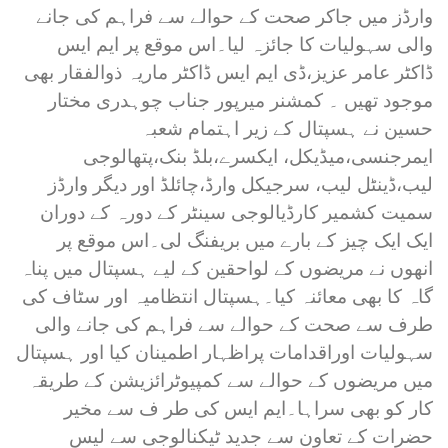
وارڈز میں جاکر صحت کے حوالے سے فراہم کی جانے
والی سہولیات کا جائزہ لیا۔اس موقع پر ایم ایس
ڈاکٹر عامر عزیز،ڈی ایم ایس ڈاکٹر ماریہ ذوالفقار بھی
موجود تھیں ۔ کمشنر میرپور جناب چوہدری مختار
حسین نے ہسپتال کے زیر اہتمام شعبہ
ایمرجنسی،میڈیکل، ایکسرے،بلڈ بنک،پتھالوجی
لیب،ڈینٹل لیب، سرجیکل وارڈ،چائلڈ اور دیگر وارڈز
سمیت کشمیر کارڈیالوجی سینٹر کے دورہ کے دوران
ایک ایک چیز کے بارے میں بریفنگ لی۔اس موقع پر
انھوں نے مریضوں کے لواحقین کے لیے ہسپتال میں پناہ
گاہ کا بھی معائنہ کیا۔ہسپتال انتظامیہ اور سٹاف کی
طرف سے صحت کے حوالے سے فراہم کی جانے والی
سہولیات اوراقدامات پراظہار اطمینان کیا اور ہسپتال
میں مریضوں کے حوالے سے کمپیوٹرائزیشن کے طریقہ
کار کو بھی سراہا۔ایم ایس کی طر ف سے مخیر
حضرات کے تعاون سے جدید ٹیکنالوجی سے لیس