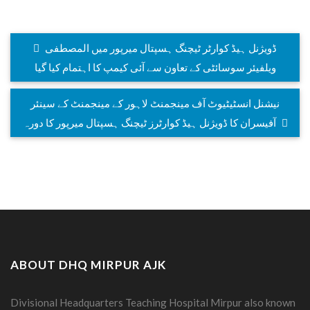
ڈویژنل ہیڈ کوارٹر ٹیچنگ ہسپتال میرپور میں المصطفی
ویلفیئر سوسائٹی کے تعاون سے آئی کیمپ کا اہتمام کیا گیا
نیشنل انسٹیٹیوٹ آف مینجمنٹ لاہور کے مینجمنٹ کے سینئر
آفیسران کا ڈویژنل ہیڈ کوارٹرز ٹیچنگ ہسپتال میرپور کا دورہ
ABOUT DHQ MIRPUR AJK
Divisional Headquarters Teaching Hospital Mirpur also known