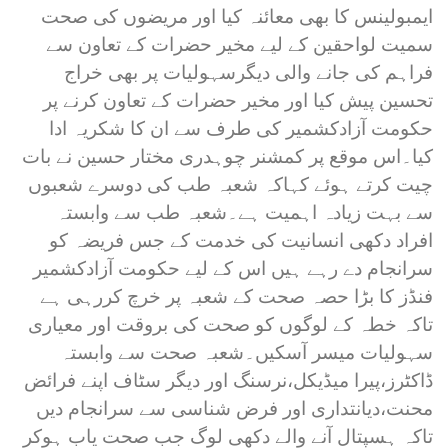
ایمبولینس کا بھی معائنہ کیا اور مریضوں کی صحت
سمیت لواحقین کے لیے مخیر حضرات کے تعاون سے
فراہم کی جانے والی دیگرسہولیات پر بھی خراج
تحسین پیش کیا اور مخیر حضرات کے تعاون کرنے پر
حکومت آزادکشمیر کی طرف سے ان کا شکریہ ادا
کیا۔اس موقع پر کمشنر چوہدری مختار حسین نے بات
چیت کرتے ہوئے کہاکہ شعبہ طب کی دوسرے شعبوں
سے بہت زیادہ اہمیت ہے۔شعبہ طب سے وابستہ
افراد دکھی انسانیت کی خدمت کے جس فریضہ کو
سرانجام دے رہے ہیں اس کے لیے حکومت آزادکشمیر
فنڈز کا بڑا حصہ صحت کے شعبہ پر خرچ کررہی ہے
تاکہ خطہ کے لوگوں کو صحت کی بروقت اور معیاری
سہولیات میسر آسکیں۔شعبہ صحت سے وابستہ
ڈاکٹرز،پیرا میڈیکل،نرسنگ اور دیگر سٹاف اپنے فرائض
محنت،دیانتداری اور فرض شناسی سے سرانجام دیں
تاکہ ہسپتال آنے والے دکھی لوگ جب صحت یاب ہوکر