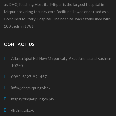
as DHQ Teaching Hospital Mirpur is the largest hospital in
Mirpur providing tertiary care facilities. It was once used as a
Combined Military Hospital. The hospital was established with
100 beds in 1981.
CONTACT US
Allama Iqbal Rd, New Mirpur City, Azad Jammu and Kashmir
10250
0092-5827-921457
info@dhqmirpur.gok.pk
https://dhqmirpur.gok.pk/
dhthm.gok.pk