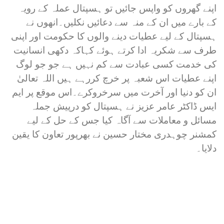
اپنے گھروں کو واپس جائیں تو ہسپتال عملہ کے رویہ
کے بارے میں ان کے منہ سے دعائیں نکلیں۔انھوں نے
ہسپتال کے لیے عطیات دینے والوں کا حکومت اور اپنی
طرف سے شکریہ ادا کرتے ہوئے کہاکہ دکھی انسانیت
کی خدمت کسی عبادت سے کم نہیں ہے جو جو لوگ
اپنے عطیات اس شعبہ پر خرچ کررہے ہیں اللہ تعالیٰ
ان کو دنیا اور آخرت میں سرخروکرے۔اس موقع پر ایم
ایس ڈاکٹر عامر عزیز نے ہسپتال کو درپیش جملہ
مسائل و معاملات سے آگاہ کیا جس کے حل کے لیے
کمشنر چوہدری مختار حسین نے بھرپور تعاون کا یقین
دلایا۔