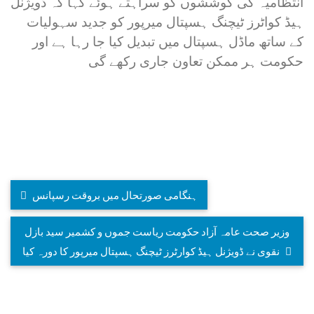
انتظامیہ کی کوششوں کو سراہتے ہوئے کہا کہ ڈویژنل
ہیڈ کواٹرز ٹیچنگ ہسپتال میرپور کو جدید سہولیات
کے ساتھ ماڈل ہسپتال میں تبدیل کیا جا رہا ہے اور
حکومت ہر ممکن تعاون جاری رکھے گی
ہنگامی صورتحال میں بروقت رسپانس
وزیر صحت عامہ آزاد حکومت ریاست جموں و کشمیر سید بازل
نقوی نے ڈویژنل ہیڈ کوارٹرز ٹیچنگ ہسپتال میرپور کا دورہ کیا