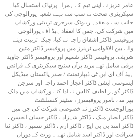
عامر عزیز نے اپنی ٹیم کے ہمراہ پرتپاک استقبال کیا۔
سیکریٹری صحت نے سب سے پہلے شعبہ یورالوجی کی
جانب سے منعقدہ ریبوٹک سرجری تربیتی ورکشاپ
میں شرکت کی، جس کا انعقاد ہیڈ آف یورالوجی
پروفیسر ڈاکٹر اشفاق راجہ نے کیا، جبکہ تربیت دینے
والے بین الاقوامی ٹرینرز میں پروفیسر ڈاکٹر متین
شریف، پروفیسر ڈاکٹر شمیم اور پروفیسر ڈاکٹر جاوید
برقی شامل تھے مزید برآں سٹیج سیکریٹری کے فرائض
ہیڈ آف ای این ٹی ڈیپارٹمنٹ / صدر پاکستان میڈیکل
ایسوسی ایشن ڈاکٹر اعجاز احمد راجہ اور سرجن
ڈاکٹر گوہر لطیف کالس نے ادا کئے ورکشاپ میں ملک
بھر سے نامور پروفیسرز ، سئینر کنسلنٹنٹ
یورالوجسٹ ڈاکٹرز نے خصوصی شرکت کی جن میں
ڈاکٹر انصار ملک ، ڈاکٹر شہزاد ، ڈاکٹر حسان الحسن ،
ڈاکٹر اسد بی بی ایچ ، ڈاکٹر ارم ، ڈاکٹر تنسیر ، ڈاکٹر ثنا
شرافت اور ڈاکٹر اسد شامل تھے ۔ وزٹ کے دوران