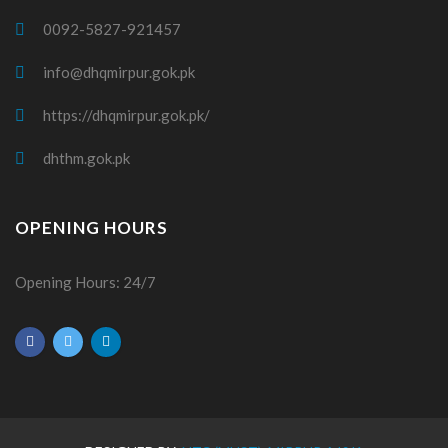
0092-5827-921457
info@dhqmirpur.gok.pk
https://dhqmirpur.gok.pk/
dhthm.gok.pk
OPENING HOURS
Opening Hours: 24/7