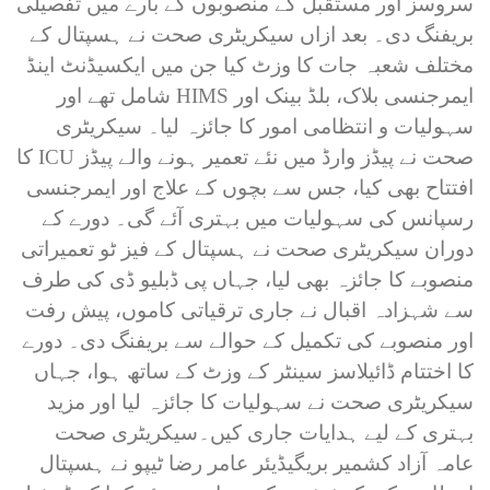
سروسز اور مستقبل کے منصوبوں کے بارے میں تفصیلی
بریفنگ دی۔ بعد ازاں سیکریٹری صحت نے ہسپتال کے
مختلف شعبہ جات کا وزٹ کیا جن میں ایکسیڈنٹ اینڈ
ایمرجنسی بلاک، بلڈ بینک اور HIMS شامل تھے اور
سہولیات و انتظامی امور کا جائزہ لیا۔ سیکریٹری
صحت نے پیڈز وارڈ میں نئے تعمیر ہونے والے پیڈز ICU کا
افتتاح بھی کیا، جس سے بچوں کے علاج اور ایمرجنسی
رسپانس کی سہولیات میں بہتری آئے گی۔ دورے کے
دوران سیکریٹری صحت نے ہسپتال کے فیز ٹو تعمیراتی
منصوبے کا جائزہ بھی لیا، جہاں پی ڈبلیو ڈی کی طرف
سے شہزادہ اقبال نے جاری ترقیاتی کاموں، پیش رفت
اور منصوبے کی تکمیل کے حوالے سے بریفنگ دی۔ دورے
کا اختتام ڈائیلاسز سینٹر کے وزٹ کے ساتھ ہوا، جہاں
سیکریٹری صحت نے سہولیات کا جائزہ لیا اور مزید
بہتری کے لیے ہدایات جاری کیں۔سیکریٹری صحت
عامہ آزاد کشمیر بریگیڈیئر عامر رضا ٹیپو نے ہسپتال