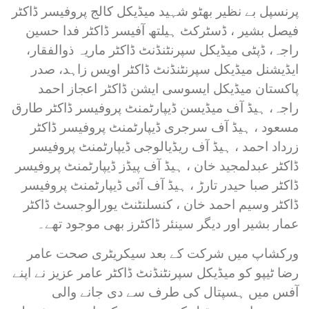
پرنسپل بے نظیر بھٹو شہید میڈیکل کالج پروفیسر ڈاکٹر
فیصل بشیر ، ڈسٹرکٹ ہیلتھ آفیسر ڈاکٹر فدا حسین
راجہ، ڈپٹی میڈیکل سپرنٹنڈنٹ ڈاکٹر ماریہ ذوالفقار،
ایڈیشنل میڈیکل سپرنٹنڈنٹ ڈاکٹر اویس زاہد، صدر
پاکستان میڈیکل ایسوسی ایشن ڈاکٹر اعجاز احمد
راجہ، ہیڈ آف میڈیسن ڈیپارٹمنٹ پروفیسر ڈاکٹر طارق
مسعود ، ہیڈ آف سرجری ڈیپارٹمنٹ پروفیسر ڈاکٹر
زرداد احمد ، ہیڈ آف ریڈیالوجی ڈیپارٹمنٹ پروفیسر
ڈاکٹر عبدلمجید خان ، ہیڈ آف پیڈز ڈیپارٹمنٹ پروفیسر
ڈاکٹر صبا حیدر تارڑ ، ہیڈ آف آئی ڈیپارٹمنٹ پروفیسر
ڈاکٹر وسیم احمد خان ، کنسلنٹنٹ یورالوجسٹ ڈاکٹر
عمار بشیر اور دیگر سینئر ڈاکٹرز بھی موجود تھے۔
ورکشاپ میں شرکت کے بعد سیکریٹری صحت عامر
رضا ٹیپو کو میڈیکل سپرنٹنڈنٹ ڈاکٹر عامر عزیز نے اپنے
آفس میں ہسپتال کی طرف سے دی جانے والی