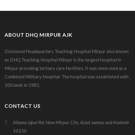
ABOUT DHQ MIRPUR AJK
Divisional Headquarters Teaching Hospital Mirpur also known
as DHQ Teaching Hospital Mirpur is the largest hospital in
Mirpur providing tertiary care facilities. It was once used as a
Combined Military Hospital. The hospital was established with
100 beds in 1981.
CONTACT US
Allama Iqbal Rd, New Mirpur City, Azad Jammu and Kashmir
10250